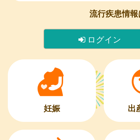
流行疾患情
ログイン
出
妊娠