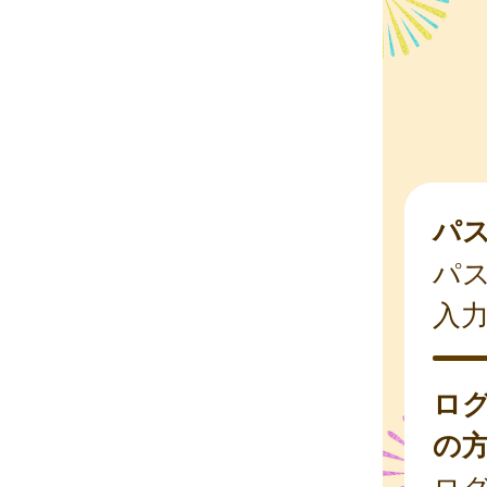
パ
パ
入
ロ
の
ログ