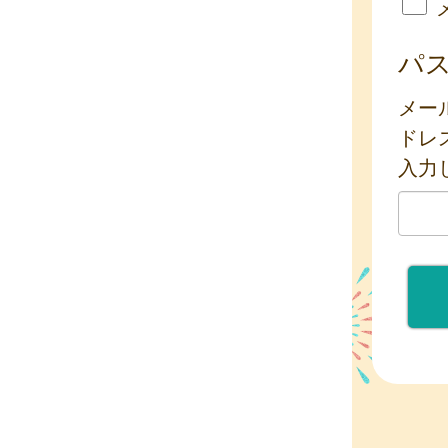
パ
メー
ドレ
入力