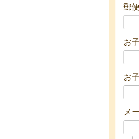
郵
お
お子
メ