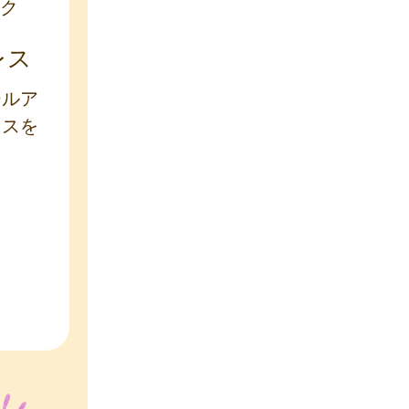
ク
レス
ールア
レスを