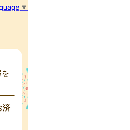
nguage
▼
報を
お済