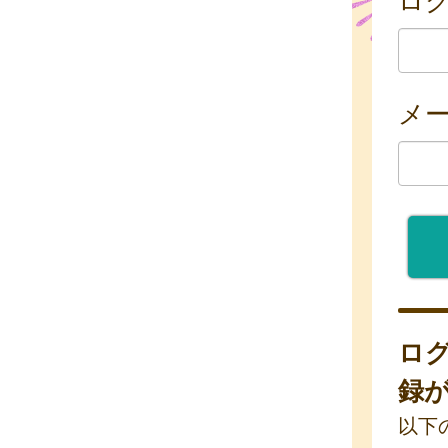
メ
ロ
録
以下