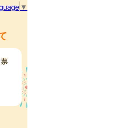
nguage
▼
て
診票