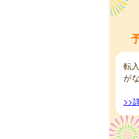
転
が
>>