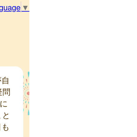
nguage
▼
が自
疑問
に
こと
日も