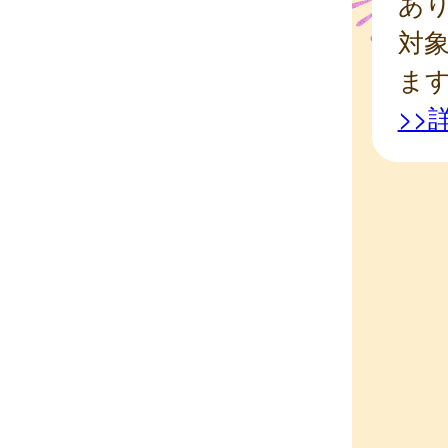
あ
対
ま
>>