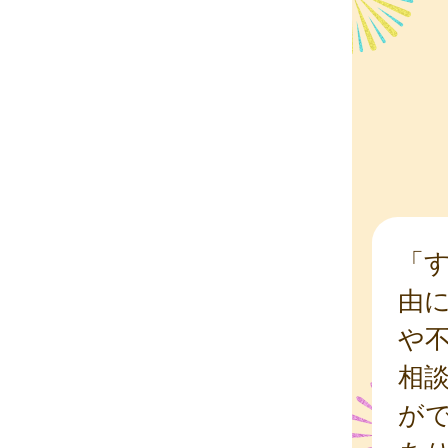
「
由
や
相
が