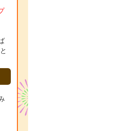
プ
ば
こと
み