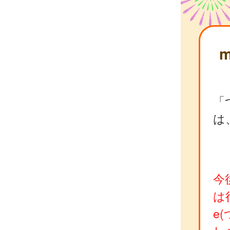
「
は
今
は
e