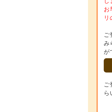
し
お
リ
ご
み
が
ご
ら