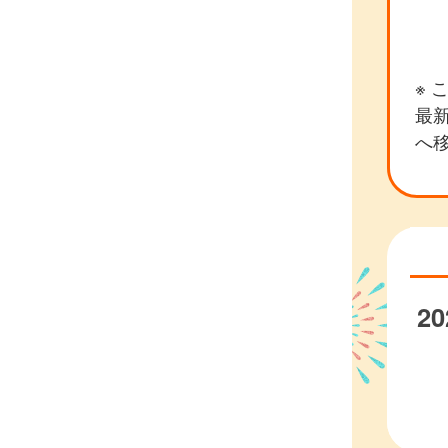
※
最新
へ
20