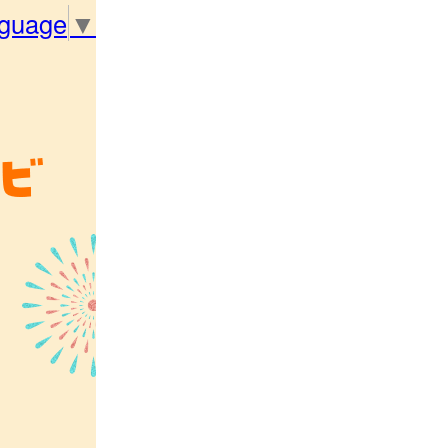
nguage
▼